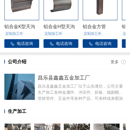
铝合金K型天沟
铝合金H型天沟
铝合金方管
铝
定制加工件
定制加工件
定制加工件
定制
电话咨询
电话咨询
电话咨询



公司介绍
更多
昌乐县鑫鑫五金加工厂
昌乐县鑫鑫五金加工厂位于山东潍坊，公司主要
生产加工各种金属件、冲压件、折板、烟囱帽、
管材管件、五金件等各种产品，可来样或来图加
工，可定制加工焊接各种铝件，厂里有折弯、冲
压、焊接、剪板等设备。
生产加工
加工产品有铝合金天沟雨水管配件、阳光房配
件、金属雨链、定制烟囱帽、虹吸雨水斗、侧排
雨水斗、水簸箕、阴脊瓦、不锈钢透气帽等。公