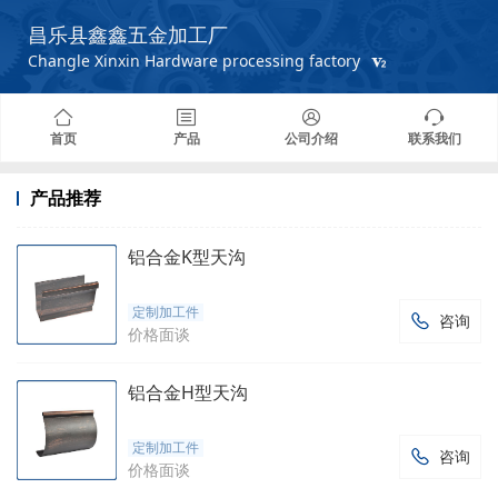
昌乐县鑫鑫五金加工厂
Changle Xinxin Hardware processing factory
首页
产品
公司介绍
联系我们
产品推荐
铝合金K型天沟
定制加工件
咨询

价格面谈
铝合金H型天沟
定制加工件
咨询

价格面谈