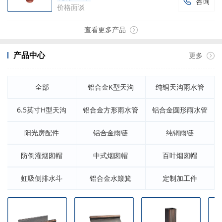
咨询

价格面谈
查看更多产品
产品中心
更多
全部
铝合金K型天沟
纯铜天沟雨水管
6.5英寸H型天沟
铝合金方形雨水管
铝合金圆形雨水管
阳光房配件
铝合金雨链
纯铜雨链
防倒灌烟囱帽
中式烟囱帽
百叶烟囱帽
虹吸侧排水斗
铝合金水簸箕
定制加工件