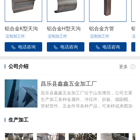
铝合金K型天沟
铝合金H型天沟
铝合金方管
铝
定制加工件
定制加工件
定制加工件
定制
电话咨询
电话咨询
电话咨询



公司介绍
更多
昌乐县鑫鑫五金加工厂
昌乐县鑫鑫五金加工厂位于山东潍坊，公司主要
生产加工各种金属件、冲压件、折板、烟囱帽、
管材管件、五金件等各种产品，可来样或来图加
工，可定制加工焊接各种铝件，厂里有折弯、冲
压、焊接、剪板等设备。
生产加工
加工产品有铝合金天沟雨水管配件、阳光房配
件、金属雨链、定制烟囱帽、虹吸雨水斗、侧排
雨水斗、水簸箕、阴脊瓦、不锈钢透气帽等。公