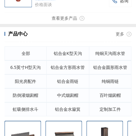
咨询

价格面谈
查看更多产品
产品中心
更多
全部
铝合金K型天沟
纯铜天沟雨水管
6.5英寸H型天沟
铝合金方形雨水管
铝合金圆形雨水管
阳光房配件
铝合金雨链
纯铜雨链
防倒灌烟囱帽
中式烟囱帽
百叶烟囱帽
虹吸侧排水斗
铝合金水簸箕
定制加工件