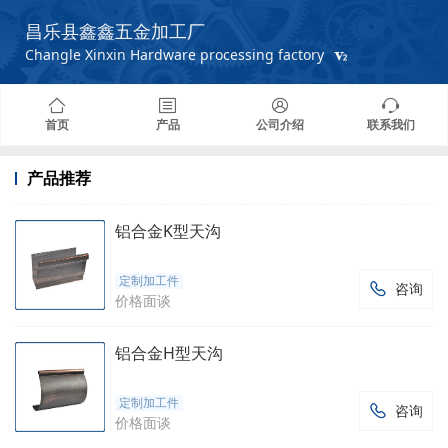
昌乐县鑫鑫五金加工厂
Changle Xinxin Hardware processing factory
首页
产品
公司介绍
联系我们
产品推荐
铝合金K型天沟
定制加工件
咨询

价格面谈
铝合金H型天沟
定制加工件
咨询

价格面谈