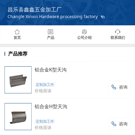
昌乐县鑫鑫五金加工厂
Changle Xinxin Hardware processing factory
首页
产品
公司介绍
联系我们
产品推荐
铝合金K型天沟
定制加工件
咨询

价格面谈
铝合金H型天沟
定制加工件
咨询

价格面谈