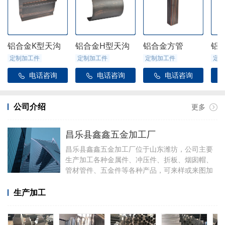
铝合金K型天沟
铝合金H型天沟
铝合金方管
铝
定制加工件
定制加工件
定制加工件
定制
电话咨询
电话咨询
电话咨询



公司介绍
更多
昌乐县鑫鑫五金加工厂
昌乐县鑫鑫五金加工厂位于山东潍坊，公司主要
生产加工各种金属件、冲压件、折板、烟囱帽、
管材管件、五金件等各种产品，可来样或来图加
工，可定制加工焊接各种铝件，厂里有折弯、冲
压、焊接、剪板等设备。
生产加工
加工产品有铝合金天沟雨水管配件、阳光房配
件、金属雨链、定制烟囱帽、虹吸雨水斗、侧排
雨水斗、水簸箕、阴脊瓦、不锈钢透气帽等。公