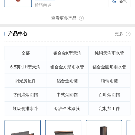
咨询

价格面谈
查看更多产品
产品中心
更多
全部
铝合金K型天沟
纯铜天沟雨水管
6.5英寸H型天沟
铝合金方形雨水管
铝合金圆形雨水管
阳光房配件
铝合金雨链
纯铜雨链
防倒灌烟囱帽
中式烟囱帽
百叶烟囱帽
虹吸侧排水斗
铝合金水簸箕
定制加工件