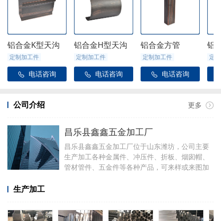
铝合金K型天沟
铝合金H型天沟
铝合金方管
铝
定制加工件
定制加工件
定制加工件
定制
电话咨询
电话咨询
电话咨询



公司介绍
更多
昌乐县鑫鑫五金加工厂
昌乐县鑫鑫五金加工厂位于山东潍坊，公司主要
生产加工各种金属件、冲压件、折板、烟囱帽、
管材管件、五金件等各种产品，可来样或来图加
工，可定制加工焊接各种铝件，厂里有折弯、冲
压、焊接、剪板等设备。
生产加工
加工产品有铝合金天沟雨水管配件、阳光房配
件、金属雨链、定制烟囱帽、虹吸雨水斗、侧排
雨水斗、水簸箕、阴脊瓦、不锈钢透气帽等。公