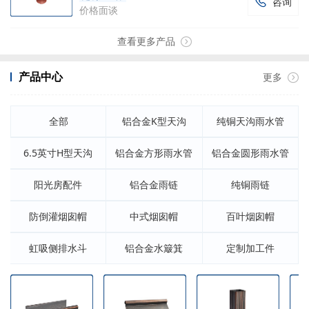
咨询

价格面谈
查看更多产品
产品中心
更多
全部
铝合金K型天沟
纯铜天沟雨水管
6.5英寸H型天沟
铝合金方形雨水管
铝合金圆形雨水管
阳光房配件
铝合金雨链
纯铜雨链
防倒灌烟囱帽
中式烟囱帽
百叶烟囱帽
虹吸侧排水斗
铝合金水簸箕
定制加工件