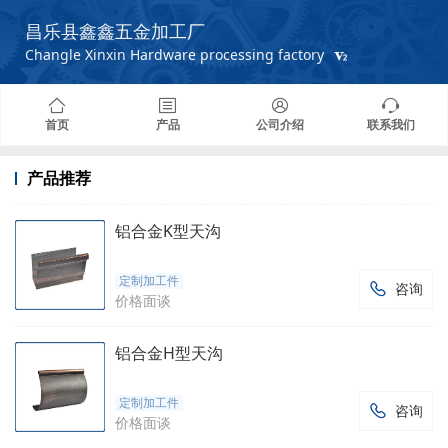
昌乐县鑫鑫五金加工厂
Changle Xinxin Hardware processing factory
首页
产品
公司介绍
联系我们
产品推荐
铝合金K型天沟
定制加工件
咨询

价格面谈
铝合金H型天沟
定制加工件
咨询

价格面谈